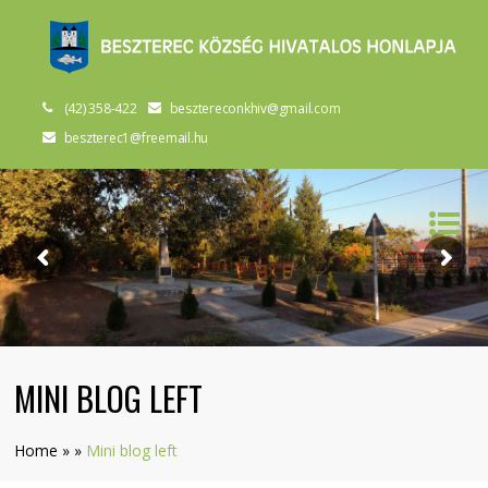
(42) 358-422
besztereconkhiv@gmail.com
beszterec1@freemail.hu
MINI BLOG LEFT
Home
»
»
Mini blog left