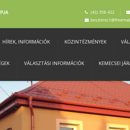
(42) 358-422
beszterec1@freemail
HÍREK, INFORMÁCIÓK
KÖZINTÉZMÉNYEK
VÁL
ÉGEK
VÁLASZTÁSI INFORMÁCIÓK
KEMECSEI JÁR