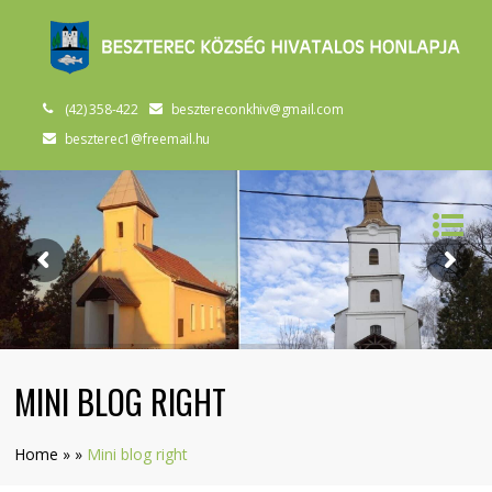
(42) 358-422
besztereconkhiv@gmail.com
beszterec1@freemail.hu
MINI BLOG RIGHT
Home
»
»
Mini blog right