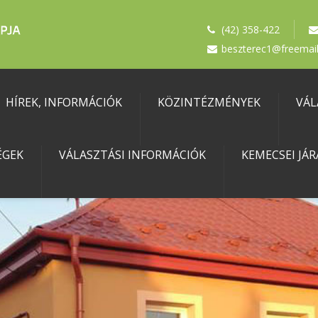
(42) 358-422
beszterec1@freemail
HÍREK, INFORMÁCIÓK
KÖZINTÉZMÉNYEK
VÁL
ÉGEK
VÁLASZTÁSI INFORMÁCIÓK
KEMECSEI JÁR