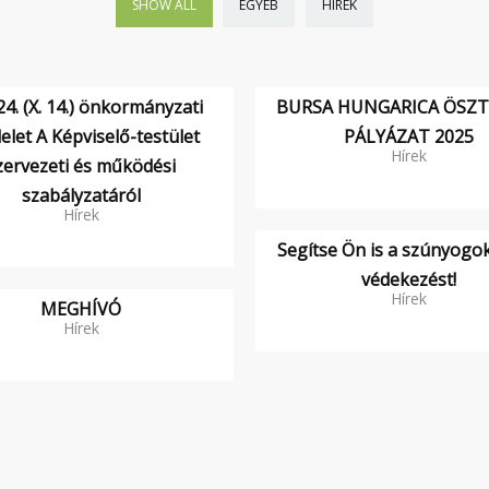
SHOW ALL
EGYÉB
HÍREK
4. (X. 14.) önkormányzati
BURSA HUNGARICA ÖSZT
elet A Képviselő-testület
PÁLYÁZAT 2025
Hírek
zervezeti és működési
szabályzatáról
Hírek
Segítse Ön is a szúnyogok
védekezést!
Hírek
MEGHÍVÓ
Hírek