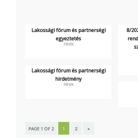
Lakossági fórum és partnerségi
8/202
egyeztetés
rend
Hírek
s
Lakossági fórum és partnerségi
hirdetmény
Hírek
PAGE 1 OF 2
1
2
»