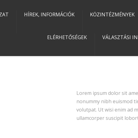
ZAT
HÍREK, INFORMÁCIÓK
KÖZINTÉZMÉNYEK
ELÉRHETŐSÉGEK
VÁLASZTÁSI I
Lorem ipsum dolor sit amet
nonummy nibh euismod tinc
volutpat. Ut wisi enim ad 
ullamcorper suscipit lobort