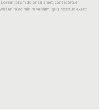
o. Lorem ipsum dolor sit amet, consectetuer
wisi enim ad minim veniam, quis nostrud exerci