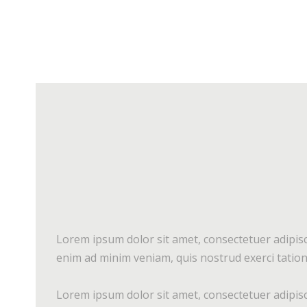
Lorem ipsum dolor sit amet, consectetuer adipisc
enim ad minim veniam, quis nostrud exerci tation 
Lorem ipsum dolor sit amet, consectetuer adipisc