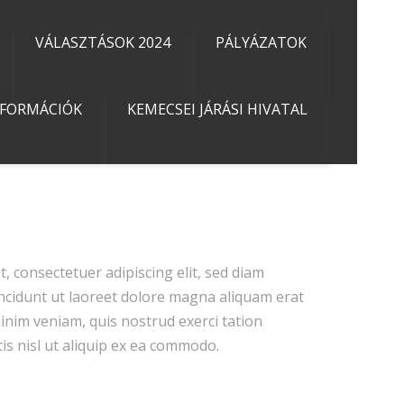
VÁLASZTÁSOK 2024
PÁLYÁZATOK
NFORMÁCIÓK
KEMECSEI JÁRÁSI HIVATAL
, consectetuer adipiscing elit, sed diam
idunt ut laoreet dolore magna aliquam erat
minim veniam, quis nostrud exerci tation
is nisl ut aliquip ex ea commodo.