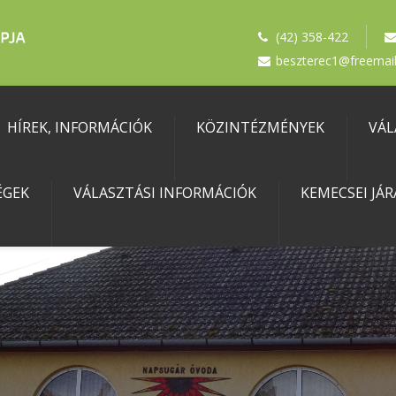
(42) 358-422
beszterec1@freemail
HÍREK, INFORMÁCIÓK
KÖZINTÉZMÉNYEK
VÁL
ÉGEK
VÁLASZTÁSI INFORMÁCIÓK
KEMECSEI JÁR