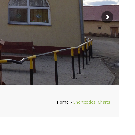
Home
»
Shortcodes: Charts