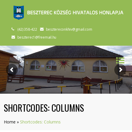
(42) 358-422
besztereconkhiv@gmail.com
beszterec1@freemail.hu
SHORTCODES: COLUMNS
Home
»
Shortcodes: Columns